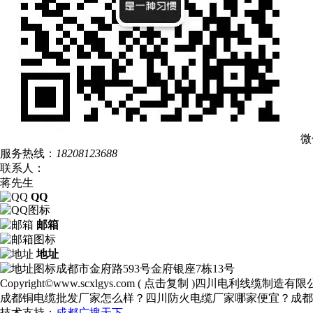
微
服务热线：
18208123688
联系人：
蒋先生
QQ
邮箱
地址
成都市金府路593号金府银座7栋13号
Copyright©
www.scxlgys.com
(
点击复制
)四川电利线缆制造有限
成都铜电缆批发厂家怎么样？四川防火电缆厂家哪家便宜？成都
技术支持：
成都广搜天下