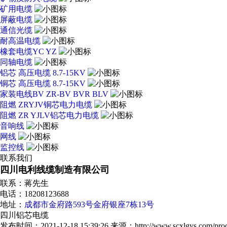
矿用电缆
屏蔽电缆
通信光缆
耐高温电缆
橡套电缆YC YZ
同轴电缆
铝芯 高压电缆 8.7-15KV
铜芯 高压电缆 8.7-15KV
家装电线BV ZR-BV BVR BLV
阻燃 ZRYJV铜芯电力电缆
阻燃 ZR YJLV铝芯电力电缆
音响线
网线
监控线
联系我们
四川电利线缆制造有限公司
联系：蒋先生
电话：18208123688
地址：
成都市金府路593号金府银座7栋13号
四川铝芯电缆
发布时间：2021-12-18 15:39:26
来源：http://www.scxlgys.com/prod