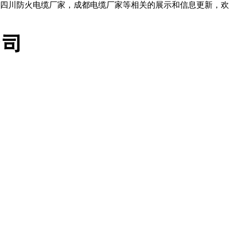
四川防火电缆厂家，成都电缆厂家等相关的展示和信息更新，欢