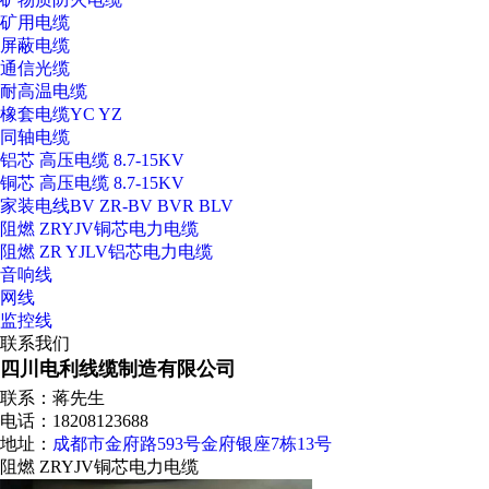
矿用电缆
屏蔽电缆
通信光缆
耐高温电缆
橡套电缆YC YZ
同轴电缆
铝芯 高压电缆 8.7-15KV
铜芯 高压电缆 8.7-15KV
家装电线BV ZR-BV BVR BLV
阻燃 ZRYJV铜芯电力电缆
阻燃 ZR YJLV铝芯电力电缆
音响线
网线
监控线
联系我们
四川电利线缆制造有限公司
联系：蒋先生
电话：18208123688
地址：
成都市金府路593号金府银座7栋13号
阻燃 ZRYJV铜芯电力电缆